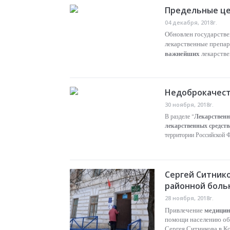
Предельные це
04 декабря, 2018г.
Обновлен государстве
лекарственные препар
важнейших
лекарстве
Недоброкачест
30 ноября, 2018г.
Лекарственн
В разделе "
лекарственных средств
территории Российской 
Сергей Ситнико
районной боль
28 ноября, 2018г.
медицин
Привлечение
помощи населению обс
Сергея Ситникова в К