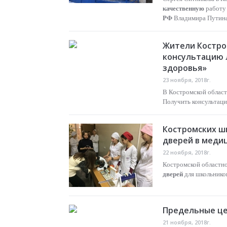
качественную
работу
РФ
Владимира Путина
Жители Костро
консультацию 
здоровья»
23 ноября, 2018г.
В Костромской област
Получить консультац
Костромских ш
дверей в меди
22 ноября, 2018г.
Костромской областно
дверей
для школьников
Предельные це
21 ноября, 2018г.