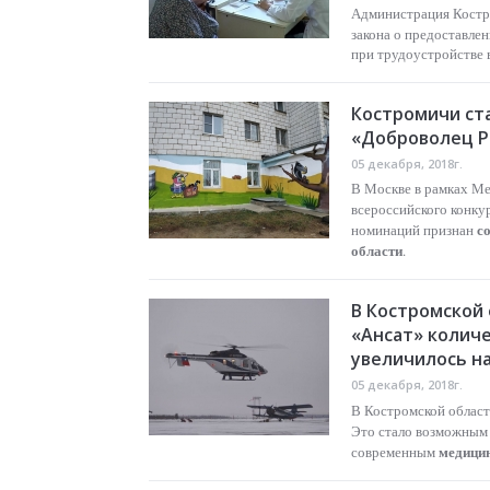
Администрация Костр
закона о предоставле
при трудоустройстве 
Костромичи ст
«Доброволец Ро
05 декабря, 2018г.
В Москве в рамках М
всероссийского конку
с
номинаций признан
области
.
В Костромской
«Ансат» колич
увеличилось н
05 декабря, 2018г.
В Костромской област
Это стало возможным 
медици
современным