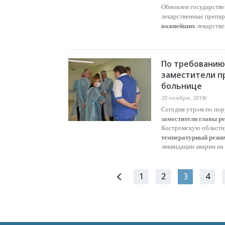
Обновлен государстве
лекарственные препар
важнейших
лекарстве
По требованию
заместители п
больнице
20 ноября, 2018г.
Сегодня утром по пор
заместители главы р
Костромскую областн
температурный режи
ликвидации аварии на
1
2
3
4