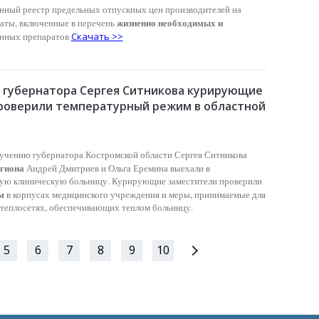
нный реестр предельных отпускных цен производителей на
жизненно необходимых и
аты, включенные в перечень
нных препаратов
Скачать >>
 губернатора Сергея Ситникова курирующие
роверили температурный режим в областной
учению губернатора Костромской области Сергея Ситникова
егиона
Андрей Дмитриев и Ольга Еремина выехали в
ую клиническую больницу. Курирующие заместители проверили
м
в корпусах медицинского учреждения и меры, принимаемые для
 теплосетях, обеспечивающих теплом больницу.
5
6
7
8
9
10