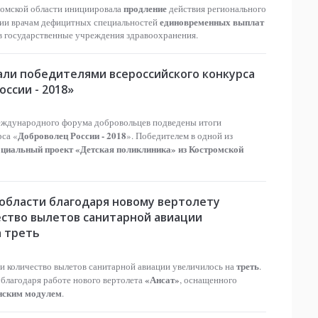
продление
омской области инициировала
действия регионального
единовременных выплат
нии врачам дефицитных специальностей
в государственные учреждения здравоохранения.
али победителями всероссийского конкурса
ссии - 2018»
еждународного форума добровольцев подведены итоги
Доброволец России - 2018
рса «
». Победителем в одной из
оциальный проект «Детская поликлиника» из Костромской
 области благодаря новому вертолету
ество вылетов санитарной авиации
а треть
треть
и количество вылетов санитарной авиации увеличилось на
.
«Ансат»
благодаря работе нового вертолета
, оснащенного
нским модулем
.