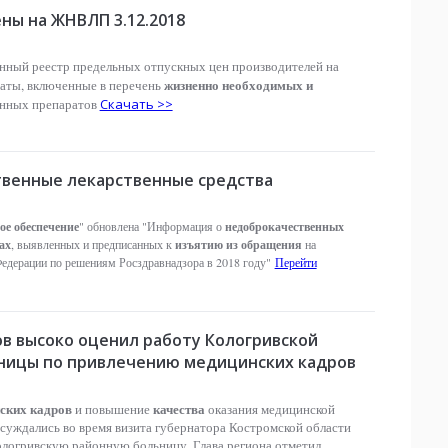
ны на ЖНВЛП 3.12.2018
нный реестр предельных отпускных цен производителей на
жизненно необходимых и
аты, включенные в перечень
нных препаратов
Скачать >>
венные лекарственные средства
ое обеспечение
недоброкачественных
" обновлена "Информация о
ах
изъятию из обращения
, выявленных и предписанных к
на
Федерации по решениям Росздравнадзора в 2018 году"
Перейти
в высоко оценил работу Кологривской
ницы по привлечению медицинских кадров
ских кадров
качества
и повышение
оказания медицинской
уждались во время визита губернатора Костромской области
ологривскую районную больницу. Глава региона отметил